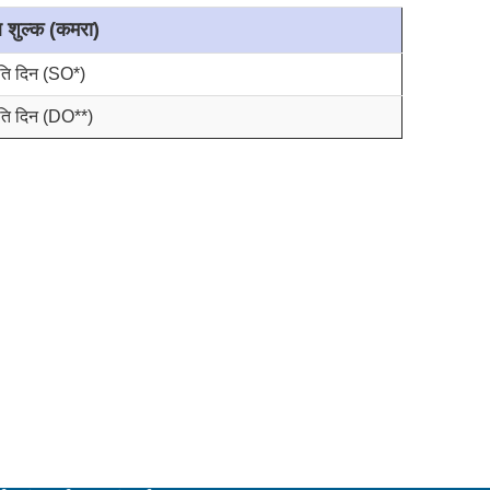
ल शुल्क (कमरा)
रति दिन (SO*)
रति दिन (DO**)