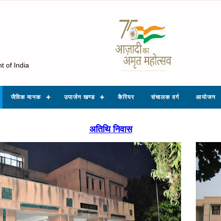
t of India
जैविक मानक
उपार्जन खण्ड
कैरियर
संचालक वर्ग
आयोजन
अतिथि निवास
ious