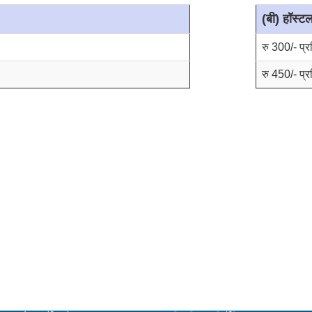
(बी) हॉस्ट
रु 300/- प्
रु 450/- प्