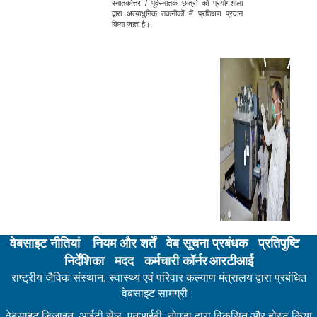
स्नातकोत्तर / पूर्वस्नातक छात्रों को प्रयोगशाला
द्वारा अत्याधुनिक तकनीकों में प्रशिक्षण प्रदान
किया जाता है।.
वेबसाइट नीतियां
नियम और शर्तें
वेब सूचना प्रबंधक
प्रतिपुष्टि
निर्देशिका
मदद
कर्मचारी कॉर्नर
आरटीआई
राष्ट्रीय जैविक संस्थान, स्वास्थ्य एवं परिवार कल्याण मंत्रालय द्वारा प्रबंधित
वेबसाइट सामग्री।
वेबसाइट डिजाइन, आईटी सेल, एनआईबी, नोएडा द्वारा विकसित और होस्ट किया