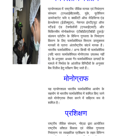
प्रयोगशाला में राष्ट्रीय जैविक मानक एवं नियंत्रण
संस्थान (एनआईबीएससी), यूके, यूरोपियन
डायरेक्टरेट फॉर द क्वालिटी ऑफ मेडिसिन्स एंड
हेल्थकेयर (ईडीक्यूएम), नेशनल इंस्टीट्यूट ऑफ
स्टैंडर्ड एंड टेक्नोलॉजी (एनआईएसटी) और
चिकित्सीय मोनोक्लोनल एंटीबॉडी/एंटीबॉडी टुकड़े/
संलयन प्रोटीन के विभिन्न गुणवत्ता के नियंत्रण
विवरण के लिए फार्माकोपियल सिस्टम उपयुक्तता
मानकों से प्राप्त अंतर्राष्ट्रीय संदर्भ मानक हैं।
भारतीय फार्माकोपिया / अन्य किसी भी फार्माकोपिया
(यदि भारत फार्माकोपियल मोनोग्राफ उपलब्ध नहीं
है) के अनुसार अथवा गैर-फार्माकोपियल उत्पादों के
मामले में निर्माता के आंतरिक विनिर्देशों के अनुसार
बैच रिलीज हेतु परीक्षण किए जाते हैं।.
मोनोग्राफ
यह प्रयोगशाला भारतीय फार्माकोपिया आयोग के
सहयोग से भारतीय फार्माकोपिया में शामिल किए जाने
वाले मोनोग्राफ तैयार करने में सक्रिय रूप से
शामिल है।
प्रशिक्षण
राष्ट्रीय जैविक संस्थान, नोएडा द्वारा आयोजित
राष्ट्रीय कौशल विकास एवं जैविक गुणवत्ता
नियंत्रण पर व्यवहारिक प्रशिक्षण के तहत विभिन्न