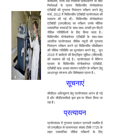
कार्यालयों, राज्य दवा नियामक प्राधिकरण या सीधे
निर्माताओं से प्राप्त चिकित्सीय मोनोक्लोनल
एंटीबॉडी की गुणवत्ता नियंत्रण परीक्षण करने हेतु
मार्च, 2012 में चिकित्सीय एंटीबॉडी प्रयोगशाला की
स्थापना की गई थी। चिकित्सीय मोनोक्लोनल
एंटीबॉडी (एमएबीएस) का परीक्षण उनके भौतिक
रासायनिक मापदंडों के साथ-साथ उनकी इन-विट्रो
जैविक गतिविधियों के लिए किया जाता है।
चिकित्सीय मोनोक्लोनल एंटीबॉडी के साथ-साथ
आंतरिक प्रयोगशाला जैविक नमूनों की गुणवत्ता
नियंत्रण परीक्षण करने एवं चिकित्सीय जीवविज्ञान
की जैविक गतिविधि का मूल्यांकन करने हेतु , जून
2018 में बायोएसे की केंद्रीकृत सुविधा (सीएफबी)
की स्थापना की गई है। प्रयोगशाला में विभिन्न
प्रकार के चिकित्सीय मोनोक्लोनल एंटीबॉडी,
एंटीबॉडी खंड अथवा संलयन प्रोटीन के परीक्षण हेतु
आधारभूत संरचना और विशेषज्ञता प्राप्त है।.
सूचनाएं
सीडीएल अधिसूचना हेतु प्रयोगशाला आरंभ हो गई
है और सीडीएससीओ द्वारा इस पर विचार किया जा
रहा है।
प्रत्यायन
प्रयोगशाला में गुणवत्ता प्रबंधन प्रणाली स्थापित है
जो एनएबीएल से प्रमाणपत्र संख्या टीसी-7725 के
तहत रासायनिक जैविक परीक्षणों के लिए