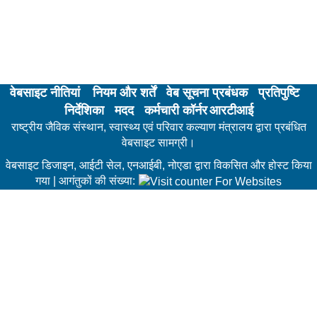
वेबसाइट नीतियां
नियम और शर्तें
वेब सूचना प्रबंधक
प्रतिपुष्टि
निर्देशिका
मदद
कर्मचारी कॉर्नर
आरटीआई
राष्ट्रीय जैविक संस्थान, स्वास्थ्य एवं परिवार कल्याण मंत्रालय द्वारा प्रबंधित
वेबसाइट सामग्री।
वेबसाइट डिजाइन, आईटी सेल, एनआईबी, नोएडा द्वारा विकसित और होस्ट किया
गया | आगंतुकों की संख्या: